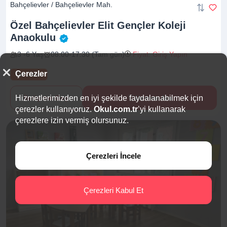
Bahçelievler / Bahçelievler Mah.
Özel Bahçelievler Elit Gençler Koleji
Anaokulu
3 -6 Yaş
08:00-17:30 (Tam gün)
Fiyat: Giriş Yapın
Çerezler
Yaz Okulu
İletişime Geç
Hemen Ara
Hizmetlerimizden en iyi şekilde faydalanabilmek için
çerezler kullanıyoruz.
Okul.com.tr
’yi kullanarak
çerezlere izin vermiş olursunuz.
Çerezleri İncele
Çerezleri Kabul Et