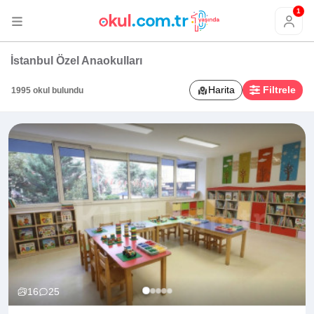
1
İstanbul Özel Anaokulları
Harita
Filtrele
1995 okul bulundu
16
25