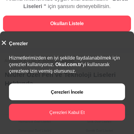
Liseleri "
için şansını deneyebilirsin.
Okulları Listele
Çerezler
Hizmetlerimizden en iyi şekilde faydalanabilmek için
Anasayfa
Lise
Bursa
Nilüfer
çerezler kullanıyoruz.
Okul.com.tr
’yi kullanarak
çerezlere izin vermiş olursunuz.
Nilüfer Özel Fen ve Teknoloji Liseleri
Hakkında
Çerezleri İncele
İlçeler
Çerezleri Kabul Et
Harmancık Özel Liseleri
İznik Özel Liseleri
Osmangazi Özel Liseleri
Gemlik Özel Liseleri