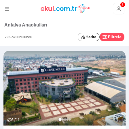
1
Antalya Anaokulları
Harita
Filtrele
296 okul bulundu
6
1