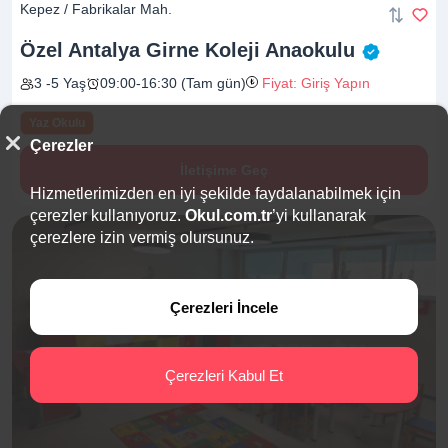
Kepez / Fabrikalar Mah.
Özel Antalya Girne Koleji
Anaokulu
3 -5 Yaş
09:00-16:30 (Tam gün)
Fiyat: Giriş Yapın
Yaz Okulu
Çerezler
İletişime Geç
Hizmetlerimizden en iyi şekilde faydalanabilmek için
çerezler kullanıyoruz.
Okul.com.tr
’yi kullanarak
çerezlere izin vermiş olursunuz.
Çerezleri İncele
Çerezleri Kabul Et