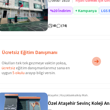
09:00 - 16:10
Fiyatı Görmek İçin Giri
%20 İndirim
+ Kampanya
LGS 
45
(74)
Ücretsiz Eğitim Danışmanı
Okulları tek tek gezmeye vaktin yoksa,
ücretsiz
eğitim danışmanlarımız sana en
uygun
5 okulu
arayıp bilgi versin.
Ataşehir / Küçükbakkalköy Mah.
Özel Ataşehir Sevinç Koleji An