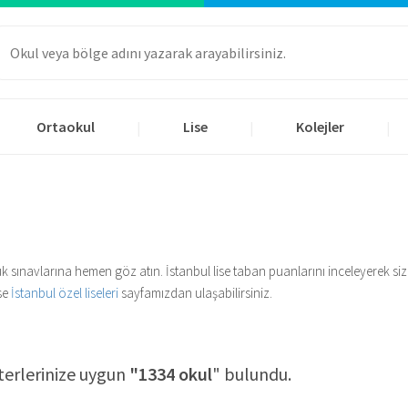
Ortaokul
Lise
Kolejler
|
|
|
sluluk sınavlarına hemen göz atın. İstanbul lise taban puanlarını inceleyerek
ise
İstanbul özel liseleri
sayfamızdan ulaşabilirsiniz.
terlerinize uygun
"1334 okul
" bulundu.