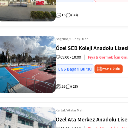
16
(33)
Bağcılar / Güneşli Mah.
Özel SEB Koleji Anadolu Lises
09:00 - 18:00
Fiyatı Görmek İçin Giri
LGS Başarı Bursu
Yaz Okulu
55
(28)
Kartal / Atalar Mah.
Özel Ata Merkez Anadolu Lise