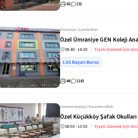
42
(3)
Ümraniye / Çamlık Mah.
Özel Ümraniye GEN Koleji Ana
08:40 - 16:20
Fiyatı Görmek İçin Giri
LGS Başarı Bursu
46
(16)
Gaziosmanpaşa / Karadeniz Mah.
Özel Küçükköy Şafak Okulları 
08:50 - 15:50
Fiyatı Görmek İçin Giri