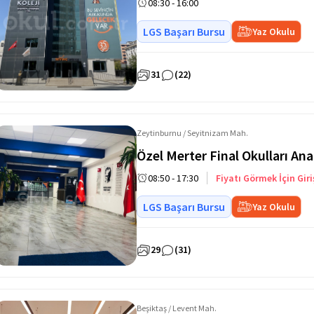
08:30 - 16:00
LGS Başarı Bursu
Yaz Okulu
31
(22)
Zeytinburnu / Seyitnizam Mah.
Özel Merter Final Okulları Ana
08:50 - 17:30
Fiyatı Görmek İçin Giri
LGS Başarı Bursu
Yaz Okulu
29
(31)
Beşiktaş / Levent Mah.