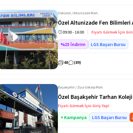
Üsküdar / Altunizade Mah.
Özel Altunizade Fen Bilimleri
09:00 - 16:00
Fiyatı Görmek İçin Giri
%25 İndirim
LGS Başarı Bursu
48
(89)
Başakşehir / Ziya Gökalp Mah.
Özel Başakşehir Tarhan Koleji
Fiyatı Görmek İçin Giriş Yap!
+ Kampanya
LGS Başarı Bursu