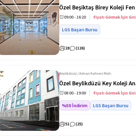
Özel Beşiktaş Birey Koleji Fen
09:00 - 16:20
Fiyatı Görmek İçin Giri
LGS Başarı Bursu
28
(126)
Beylikdüzü / Adnan Kahveci Mah.
Özel Beylikdüzü Key Koleji An
08:00 - 19:00
Fiyatı Görmek İçin Giri
%50 İndirim
LGS Başarı Bursu
51
(25)