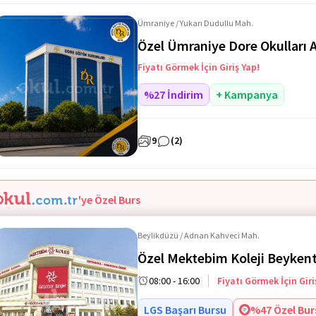
Ümraniye / Yukarı Dudullu Mah.
Özel Ümraniye Dore Okulları 
Fiyatı Görmek İçin Giriş Yap!
%27 İndirim
+ Kampanya
9
(2)
'ye Özel Burs
Beylikdüzü / Adnan Kahveci Mah.
Özel Mektebim Koleji Beykent
08:00 - 16:00
Fiyatı Görmek İçin Giri
LGS Başarı Bursu
%47 Özel Bur