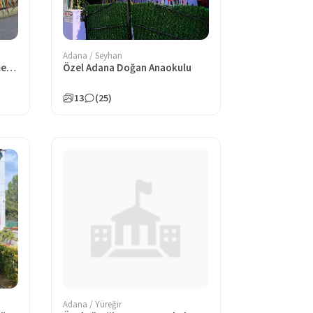
Adana / Seyhan
Özel Özlenen Gündüz Bakımevi ve Çocuk Kulübü
Özel Adana Doğan Anaokulu
13
(25)
Adana / Yüreğir