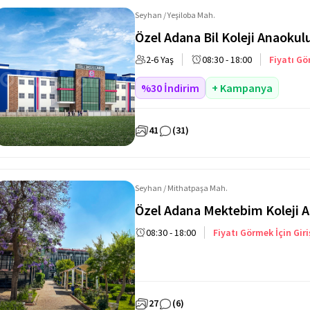
Seyhan / Yeşiloba Mah.
Özel Adana Bil Koleji Anaokul
2-6 Yaş
08:30 - 18:00
Fiyatı Gö
%30 İndirim
+ Kampanya
41
(31)
Seyhan / Mithatpaşa Mah.
Özel Adana Mektebim Koleji 
08:30 - 18:00
Fiyatı Görmek İçin Giri
27
(6)