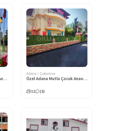
Adana / Çukurova
Özel Çukurova Atlı Karınca Anaokulu
Özel Adana Mutlu Çocuk Anaokulu
12
(3)