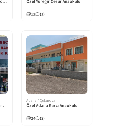
Özel Adana Varda Minikler Köyü Anaokulu
Özel Yüreğir Cesur Anaokulu
12
(1)
Adana / Çukurova
Özel Özgecan Gündüz Bakımevi ve Çocuk Kulübü
Özel Adana Karcı Anaokulu
24
(2)