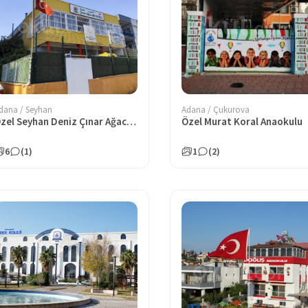
dana / Seyhan
Adana / Çukurova
Özel Seyhan Deniz Çınar Ağacı Anaokulu
Özel Murat Koral Anaokulu
6
(1)
1
(2)