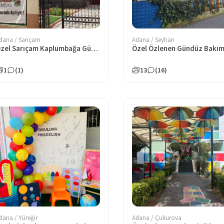
dana / Sarıçam
Adana / Seyhan
Özel Sarıçam Kaplumbağa Gündüz Bakımevi
1
(1)
13
(16)
dana / Yüreğir
Adana / Çukurova