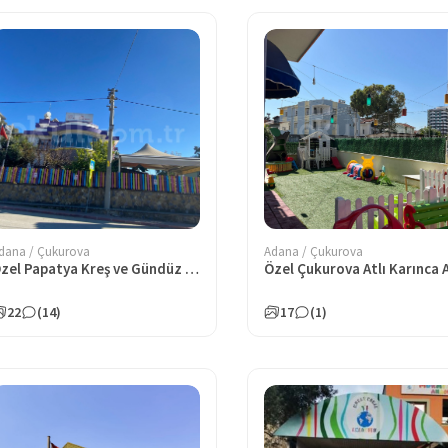
dana / Çukurova
Adana / Çukurova
Özel Papatya Kreş ve Gündüz Bakımevi
22
(14)
17
(1)