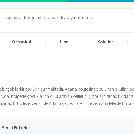
Ortaokul
Lise
Kolejler
|
|
|
e birçok farklı opsiyon sunmaktadır. Adana bölgesinde bulunan okullar içerisi
tuda, bölgede çocuklarına okul arayan velilerin işi zorlaşmaktadır. Adana
 hazırladık. Bu liste içerisinde Adana çevresindeki ilçe ve mahallelerde bulun
uygun olan okulu bulmak için Okul.com.tr olarak sunduğumuz bu kolaylık say
z bakımevleri bulunmaktadır. Eğitim hayatının belki de en önemli dönemi o
 sunarken onlara sosyal, kültürel, sportif ve fiziksel alanlarda başarı sağ
Seçili Filtreler
ladığımız liste içerisinde Adana bölgesindeki özel anaokulu, kreş ve gündüz