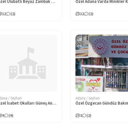
Özel Ulubatlı Beyaz Zambak Anaokulu
12
(2)
12
(2)
dana / Seyhan
Adana / Seyhan
Özel İsabet Okulları Güneş Anaokulu
9
(9)
3
(2)