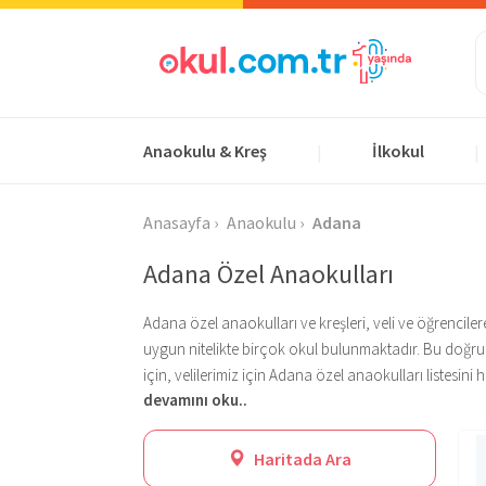
Anaokulu & Kreş
İlkokul
|
|
Anasayfa
Anaokulu
Adana
Adana Özel Anaokulları
Adana özel anaokulları ve kreşleri, veli ve öğrenciler
uygun nitelikte birçok okul bulunmaktadır. Bu doğrul
için, velilerimiz için Adana özel anaokulları listesini
devamını oku..
bulunmaktadır. Bu okullar arasından veliler için en 
filtreleyebilir ve zamandan tasarruf edebilirler.
Adana bölgesinde birçok özel anaokulu, kreş ve gündü
sundukları program sayesinde öğrencilere birçok imkan
Haritada Ara
ile akademik olarak bir başarı da sunmaktadır. Hazır