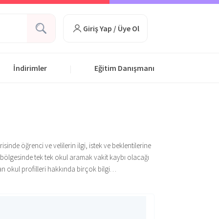
Giriş Yap / Üye Ol
İndirimler
Eğitim Danışmanı
|
nde öğrenci ve velilerin ilgi, istek ve beklentilerine
 bölgesinde tek tek okul aramak vakit kaybı olacağı
an okul profilleri hakkında birçok bilgi
esinde veliler, istekleri doğrultusunda okulları
lan okul öncesi eğitimin verildiği bu okullar,
lamaktadır. Bunun yanı sıra verdikleri temel eğitim
 bakımevleri hakkında daha detaylı bilgiye ulaşırken