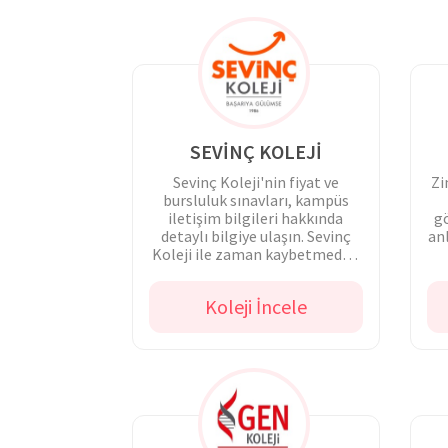
SEVİNÇ KOLEJİ
Sevinç Koleji'nin fiyat ve
Zi
bursluluk sınavları, kampüs
iletişim bilgileri hakkında
gö
detaylı bilgiye ulaşın. Sevinç
anl
Koleji ile zaman kaybetmeden
iletişime geçin.
Koleji İncele