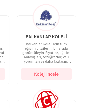
BALKANLAR KOLEJİ
Balkanlar Koleji için tüm
n.
eğitim bilgilerini bir arada
raf
görüntüleyin. Fiyatlar, eğitim
ına
anlayışları, fotoğraflar, veli
a
yorumları ve daha fazlasına
hemen ulaşın.
Koleji İncele