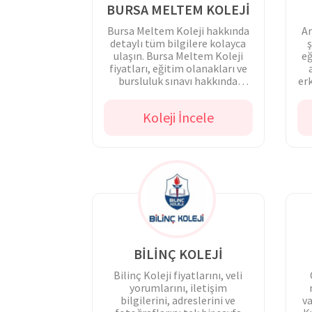
BURSA MELTEM KOLEJİ
Bursa Meltem Koleji hakkında
Ar
detaylı tüm bilgilere kolayca
ş
ulaşın. Bursa Meltem Koleji
eğ
fiyatları, eğitim olanakları ve
bursluluk sınavı hakkında
er
detaylı bilgi alın.
Koleji İncele
BİLİNÇ KOLEJİ
Bilinç Koleji fiyatlarını, veli
yorumlarını, iletişim
bilgilerini, adreslerini ve
va