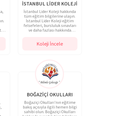
İSTANBUL LİDER KOLEJİ
na,
İstanbul Lider Koleji hakkında
tüm eğitim bilgilerine ulaşın.
ın.
İstanbul Lider Koleji eğitim
felsefeleri, bursluluk sınavları
t
ve daha fazlası hakkında
.
detaylı bilgi alın!
Koleji İncele
BOĞAZİÇİ OKULLARI
,
Boğaziçi Okulları'nın eğitime
,
bakış açısıyla ilgili hemen bilgi
sahibi olun. Boğaziçi Okulları