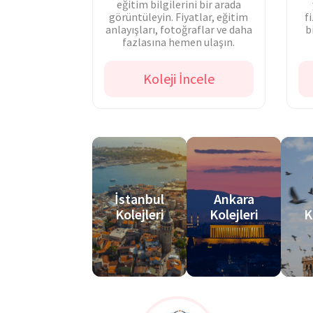
eğitim bilgilerini bir arada
görüntüleyin. Fiyatlar, eğitim
f
anlayışları, fotoğraflar ve daha
b
fazlasına hemen ulaşın.
Koleji İncele
İstanbul
Ankara
Kolejleri
Kolejleri
K