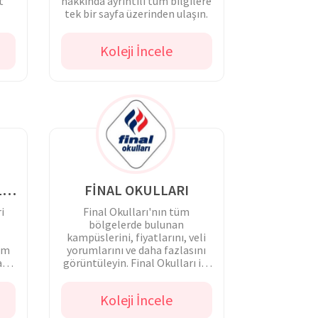
t
hakkında ayrıntılı tüm bilgilere
tek bir sayfa üzerinden ulaşın.
.
Koleji İncele
NAZMİ ARIKAN FEN BİLİMLERİ OKULLARI
FİNAL OKULLARI
i
Final Okulları'nın tüm
bölgelerde bulunan
kampüslerini, fiyatlarını, veli
tim
yorumlarını ve daha fazlasını
daha
görüntüleyin. Final Okulları ile
kolayca iletişime geçin.
Koleji İncele