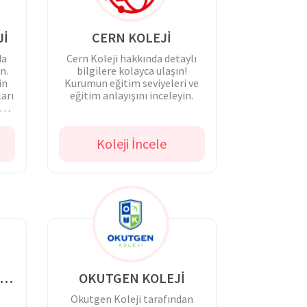
Jİ
CERN KOLEJİ
da
Cern Koleji hakkında detaylı
n.
bilgilere kolayca ulaşın!
in
Kurumun eğitim seviyeleri ve
ları
eğitim anlayışını inceleyin.
Koleji İncele
RYETİŞ EĞİTİM KURUMLARI
OKUTGEN KOLEJİ
Okutgen Koleji tarafından