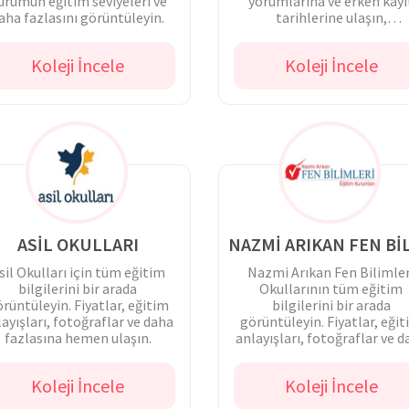
urumun eğitim seviyeleri ve
yorumlarına ve erken kayı
aha fazlasını görüntüleyin.
tarihlerine ulaşın,
avantajlardan faydalanın
Koleji İncele
Koleji İncele
ASİL OKULLARI
sil Okulları için tüm eğitim
Nazmi Arıkan Fen Bilimler
bilgilerini bir arada
Okullarının tüm eğitim
rüntüleyin. Fiyatlar, eğitim
bilgilerini bir arada
ayışları, fotoğraflar ve daha
görüntüleyin. Fiyatlar, eği
fazlasına hemen ulaşın.
anlayışları, fotoğraflar ve 
fazlasına hemen ulaşın.
Koleji İncele
Koleji İncele