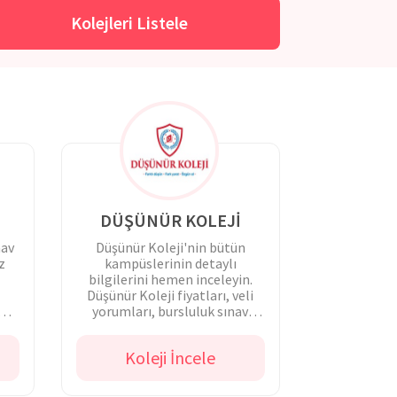
Kolejleri Listele
DÜŞÜNÜR KOLEJİ
nav
Düşünür Koleji'nin bütün
z
kampüslerinin detaylı
bilgilerini hemen inceleyin.
Düşünür Koleji fiyatları, veli
n
yorumları, bursluluk sınav
tarihleri hakkında bilgi sahibi
olun.
Koleji İncele