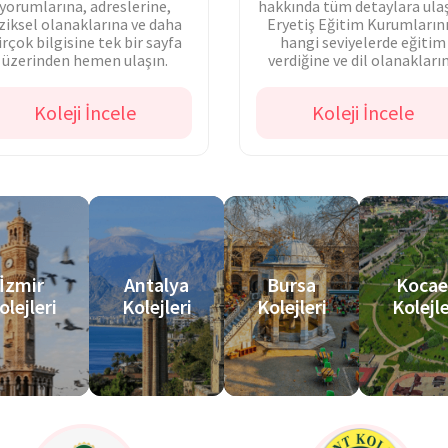
yorumlarına, adreslerine,
hakkında tüm detaylara ulaş
iziksel olanaklarına ve daha
Eryetiş Eğitim Kurumların
irçok bilgisine tek bir sayfa
hangi seviyelerde eğitim
üzerinden hemen ulaşın.
verdiğine ve dil olanakları
dair bilgi sahibi olun.
Koleji İncele
Koleji İncele
İzmir
Antalya
Bursa
Kocae
olejleri
Kolejleri
Kolejleri
Kolejle