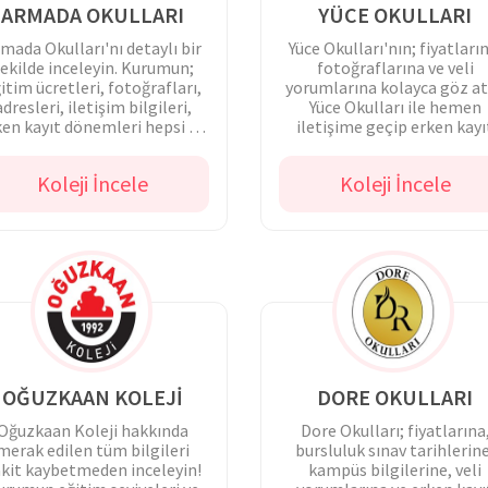
ARMADA OKULLARI
YÜCE OKULLARI
mada Okulları'nı detaylı bir
Yüce Okulları'nın; fiyatları
ekilde inceleyin. Kurumun;
fotoğraflarına ve veli
itim ücretleri, fotoğrafları,
yorumlarına kolayca göz at
adresleri, iletişim bilgileri,
Yüce Okulları ile hemen
ken kayıt dönemleri hepsi bu
iletişime geçip erken kayı
sayfada.
dönemlerinden faydalanın
Koleji İncele
Koleji İncele
OĞUZKAAN KOLEJİ
DORE OKULLARI
Oğuzkaan Koleji hakkında
Dore Okulları; fiyatlarına
merak edilen tüm bilgileri
bursluluk sınav tarihlerine
kit kaybetmeden inceleyin!
kampüs bilgilerine, veli