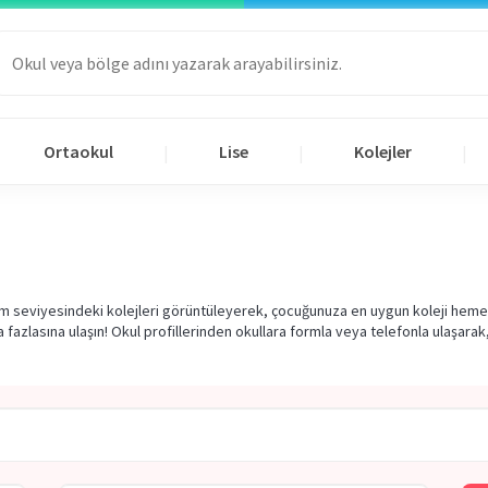
Ortaokul
Lise
Kolejler
|
|
|
tim seviyesindeki kolejleri görüntüleyerek, çocuğunuza en uygun koleji hemen s
a fazlasına ulaşın! Okul profillerinden okullara formla veya telefonla ulaşarak