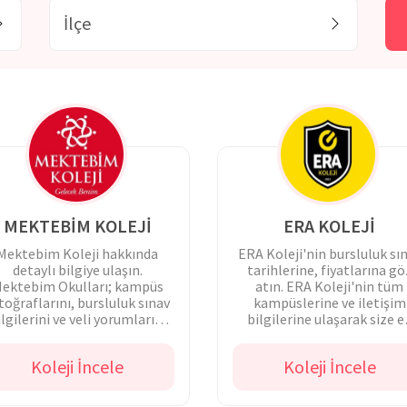
MEKTEBİM KOLEJİ
ERA KOLEJİ
Mektebim Koleji hakkında
ERA Koleji'nin bursluluk sı
detaylı bilgiye ulaşın.
tarihlerine, fiyatlarına gö
ektebim Okulları; kampüs
atın. ERA Koleji'nin tüm
toğraflarını, bursluluk sınav
kampüslerine ve iletişim
ilgilerini ve veli yorumlarını
bilgilerine ulaşarak size e
incelemeye başlayın.
uygun kampüse bulun.
Koleji İncele
Koleji İncele