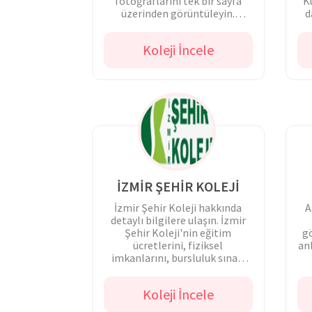
fotoğraflarını tek bir sayfa
K
üzerinden görüntüleyin.
d
Bursluluk sınavlarına kolayca
başvuru yapın.
Koleji İncele
İZMİR ŞEHİR KOLEJİ
İzmir Şehir Koleji hakkında
A
detaylı bilgilere ulaşın. İzmir
Şehir Koleji'nin eğitim
gö
ücretlerini, fiziksel
anl
imkanlarını, bursluluk sınavı
bilgilerini hemen inceleyin!
Koleji İncele