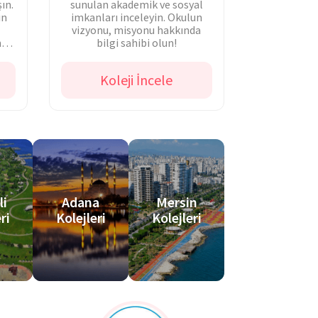
ın.
sunulan akademik ve sosyal
ın
imkanları inceleyin. Okulun
vizyonu, misyonu hakkında
na
bilgi sahibi olun!
Koleji İncele
li
Adana
Mersin
ri
Kolejleri
Kolejleri