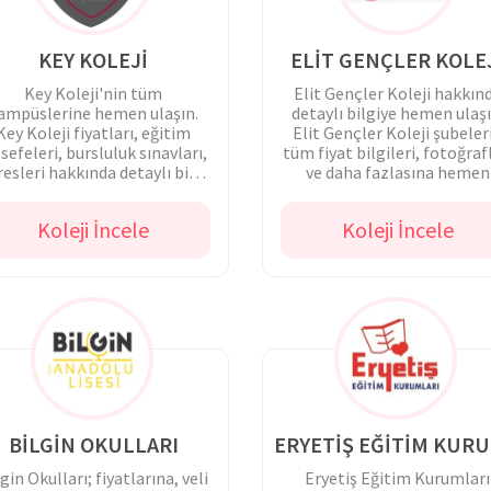
KEY KOLEJİ
ELİT GENÇLER KOLE
Key Koleji'nin tüm
Elit Gençler Koleji hakkın
ampüslerine hemen ulaşın.
detaylı bilgiye hemen ulaşı
Key Koleji fiyatları, eğitim
Elit Gençler Koleji şubeler
lsefeleri, bursluluk sınavları,
tüm fiyat bilgileri, fotoğraf
resleri hakkında detaylı bilgi
ve daha fazlasına hemen
alın.
ulaşın.
Koleji İncele
Koleji İncele
BİLGİN OKULLARI
E
gin Okulları; fiyatlarına, veli
Eryetiş Eğitim Kurumları