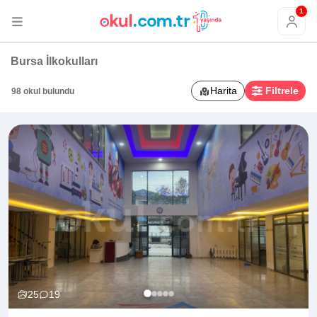
1
Bursa İlkokulları
Harita
Filtrele
98 okul bulundu
25
19