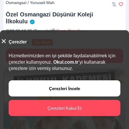
Osmangazi / Yunuseli Mah.
Özel Osmangazi Düşünür Koleji
İlkokulu
08:30-16:30 (Tam gün)
Fiyat: Giriş Yapın
Çerezler
+ Kampanya
Yaz Okulu
Hizmetlerimizden en iyi şekilde faydalanabilmek için
İletişime Geç
çerezler kullanıyoruz.
Okul.com.tr
’yi kullanarak
çerezlere izin vermiş olursunuz.
Çerezleri İncele
Çerezleri Kabul Et