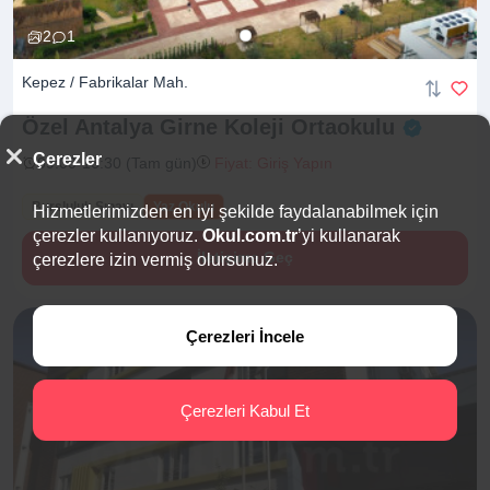
2
1
Kepez / Fabrikalar Mah.
Özel Antalya Girne Koleji
Ortaokulu
Çerezler
09:00-16:30 (Tam gün)
Fiyat: Giriş Yapın
Bursluluk Sınavı
Yaz Okulu
Hizmetlerimizden en iyi şekilde faydalanabilmek için
çerezler kullanıyoruz.
Okul.com.tr
’yi kullanarak
İletişime Geç
çerezlere izin vermiş olursunuz.
Çerezleri İncele
Çerezleri Kabul Et