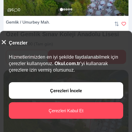
6
0
Gemlik / Umurbey Mah.
Özel Gemlik Sınav Koleji Anadolu
Lisesi
Çerezler
09:00-17:00 (Tam gün)
İletişime Geç
Hemen Ara
Hizmetlerimizden en iyi şekilde faydalanabilmek için
çerezler kullanıyoruz.
Okul.com.tr
’yi kullanarak
çerezlere izin vermiş olursunuz.
Çerezleri İncele
Çerezleri Kabul Et