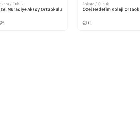
nkara / Çubuk
Ankara / Çubuk
zel Muradiye Aksoy Ortaokulu
Özel Hedefim Koleji Ortaok
5
11