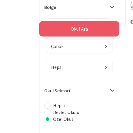
A
Bölge
Ö
Ankara
Okul Ara
Çubuk
Hepsi
Okul Sektörü
Hepsi
Devlet Okulu
Özel Okul