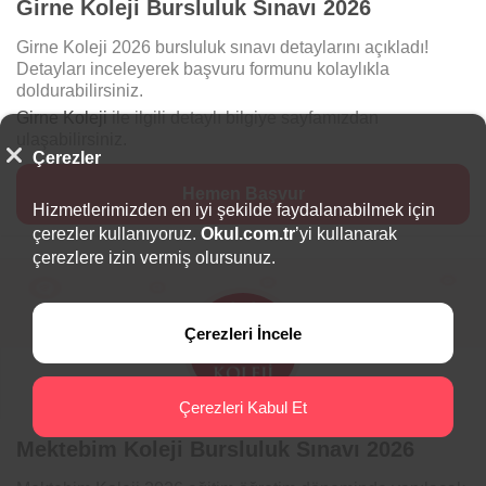
Girne Koleji Bursluluk Sınavı 2026
Girne Koleji 2026 bursluluk sınavı detaylarını açıkladı!
Detayları inceleyerek başvuru formunu kolaylıkla
doldurabilirsiniz.
Girne Koleji
ile ilgili detaylı bilgiye sayfamızdan
ulaşabilirsiniz.
Çerezler
Hizmetlerimizden en iyi şekilde faydalanabilmek için
çerezler kullanıyoruz.
Okul.com.tr
’yi kullanarak
çerezlere izin vermiş olursunuz.
Çerezleri İncele
Çerezleri Kabul Et
Mektebim Koleji Bursluluk Sınavı 2026