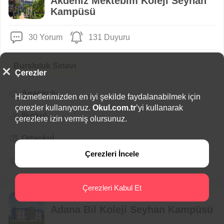
Akdeniz Mektebim Koleji Seyhan
Kampüsü
30 Yorum
131 Duyuru
Bursluluk Sınavı
Çerezler
Anaokulu
Hizmetlerimizden en iyi şekilde faydalanabilmek için
çerezler kullanıyoruz.
Okul.com.tr
’yi kullanarak
İlkokul
çerezlere izin vermiş olursunuz.
Ortaokul
Çerezleri İncele
Lise
Çerezleri Kabul Et
Adana / Seyhan
Adana Bil Koleji Seyhan Kampüsü