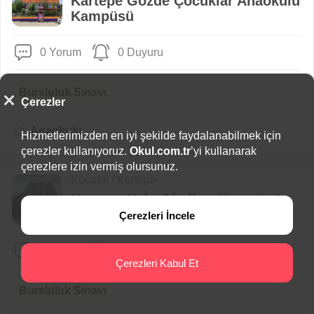
Kartepe Gözde Çocuklar Anaokulu
Kampüsü
0 Yorum
0 Duyuru
Bursluluk Sınavı
Çerezler
Anaokulu
Hizmetlerimizden en iyi şekilde faydalanabilmek için
çerezler kullanıyoruz.
Okul.com.tr
’yi kullanarak
çerezlere izin vermiş olursunuz.
Kocaeli / Kartepe
Kartepe Kale Okulları Kampüsü
Çerezleri İncele
0 Yorum
0 Duyuru
Çerezleri Kabul Et
Bursluluk Sınavı