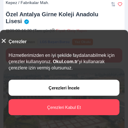
Kepez / Fabrikalar Mah.
Özel Antalya Girne Koleji Anadolu
Lisesi
09:00-16:30 (Tam gün)
Fiyat: Giriş Yapın
Çerezler
Bursluluk Sınavı
LGS Başarı Bursu
Yaz Okulu
Hizmetlerimizden en iyi şekilde faydalanabilmek için
İletişime Geç
çerezler kullanıyoruz.
Okul.com.tr
’yi kullanarak
çerezlere izin vermiş olursunuz.
Çerezleri İncele
Çerezleri Kabul Et