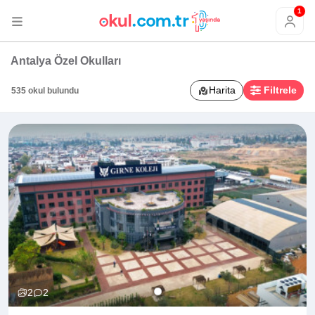
1
Antalya Özel Okulları
Harita
Filtrele
535 okul bulundu
2
2