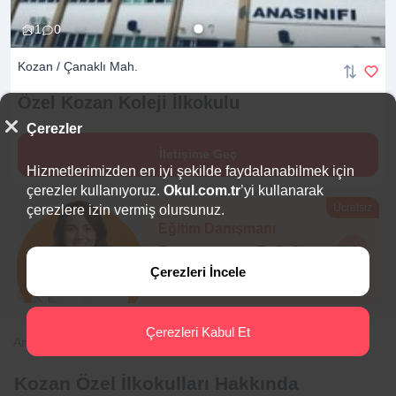
1
0
Kozan / Çanaklı Mah.
Özel Kozan Koleji
İlkokulu
Çerezler
İletişime Geç
Hizmetlerimizden en iyi şekilde faydalanabilmek için
çerezler kullanıyoruz.
Okul.com.tr
’yi kullanarak
Ücretsiz
çerezlere izin vermiş olursunuz.
Eğitim Danışmanı
Sana en uygun
5 okulu
hemen bulalım.
Çerezleri İncele
Çerezleri Kabul Et
Anasayfa
İlkokul
Adana
Kozan
Kozan Özel İlkokulları Hakkında