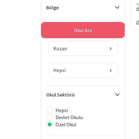
A
Bölge
Ö
Adana
Okul Ara
Kozan
Hepsi
Okul Sektörü
Hepsi
Devlet Okulu
Özel Okul