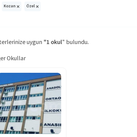
×
×
Kozan
Özel
terlerinize uygun
"1 okul
" bulundu.
er Okullar