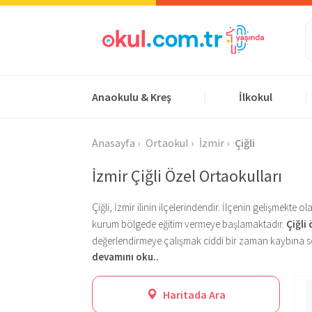
Anaokulu & Kreş
İlkokul
|
|
Anasayfa
Ortaokul
İzmir
Çiğli
İzmir Çiğli Özel Ortaokulları
Çiğli, İzmir ilinin ilçelerindendir. İlçenin gelişmekte
kurum bölgede eğitim vermeye başlamaktadır.
Çiğli
değerlendirmeye çalışmak ciddi bir zaman kaybına se
devamını oku..
vakit kaybetmektedir. Bu vakit kaybının önüne geçmek
Çiğli özel ortaokulları
Ortaokul döneminde eğitim süreci lise sınavlarına hazı
listesiyle bölgede bulunan öz
kolayca ulaşabilir, kriterlerinize uygun okullarla doğr
öğrencilerin eksik oldukları konularda öğrencilerin e
Haritada Ara
bulundukları
Çiğli özel ortaokullarının
bünyesinde l