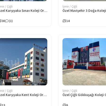
zmir / Çiğli
İzmir / Çiğli
Özel Karşıyaka Sınav Koleji Ortaokulu
30
(1)
14
zmir / Çiğli
İzmir / Çiğli
Özel Karşıyaka Kent Koleji Ortaokulu
13
6