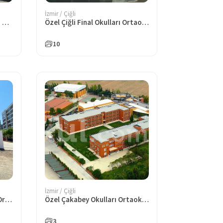
İzmir / Çiğli
Özel Mavişehir 3 Doğa Koleji Ortaokulu
Özel Çiğli Final Okulları Ortaokulu
10
İzmir / Çiğli
Özel Çiğli Gökkuşağı Koleji Ortaokulu
Özel Çakabey Okulları Ortaokulu
3