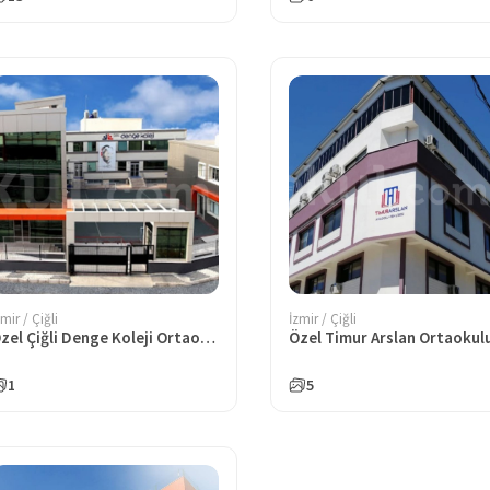
zmir / Çiğli
İzmir / Çiğli
Özel Çiğli Denge Koleji Ortaokulu
Özel Timur Arslan Ortaokul
1
5