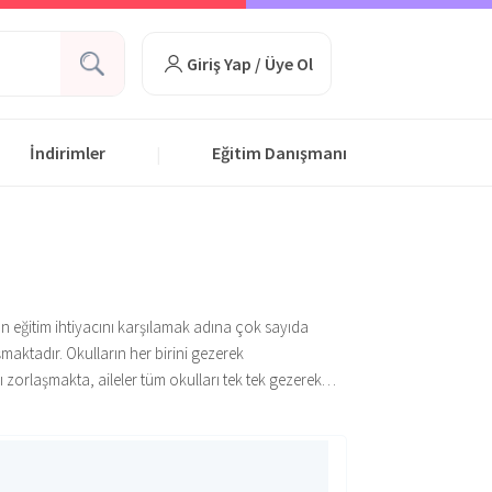
Giriş Yap / Üye Ol
İndirimler
Eğitim Danışmanı
|
tan eğitim ihtiyacını karşılamak adına çok sayıda
şmaktadır. Okulların her birini gezerek
orlaşmakta, aileler tüm okulları tek tek gezerek
ek bir liste üzerinden ailelerle paylaşmaktadır.
tütler ve ders dışı birebir özel derslerle
at bilgilerine ve daha birçok detay bilgilerine
r ek bir eğitim kurumuna ihtiyaç duymadan bağlı
rs veren eğitmenler alanında ilgili eğitimlerini