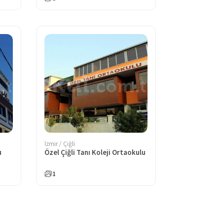
İzmir / Çiğli
u
Özel Çiğli Tanı Koleji Ortaokulu
1