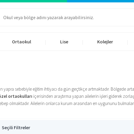
Ortaokul
Lise
Kolejler
|
|
|
 olan yapısı sebebiyle eğitim ihtiyacı da gün geçtikçe artmaktadır. Bölgede ar
 özel ortaokulları
içerisinden araştırma yapan ailelerin işleri giderek zorla
bep olmaktadır. Ailelerin onlarca kurum arasından en uygununu bulmaları z
 adına Okul.com.tr Çiğli bölgesinde bulunan özel ortaokullarının tamamını t
rlıkla beraber yoğunlaşmaktadır. Özel okul bünyelerinde yapılan ek dersler, e
el okulların tamamının detaylı görsellerine, ortalama sınıf mevcutlarına, fiy
udan iletişime geçebilirsiniz.
ksiklerini gidermeye yönelik çalışmalar yapılmaktadır. Böylelikle öğrencile
Seçili Filtreler
ise sınavlarına hazırlık süreçlerini tamamlarlar. Sınava hazırlık sürecinde de