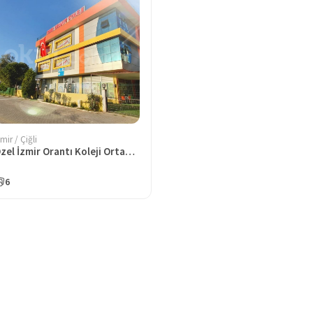
zmir / Çiğli
Özel İzmir Orantı Koleji Ortaokulu
6