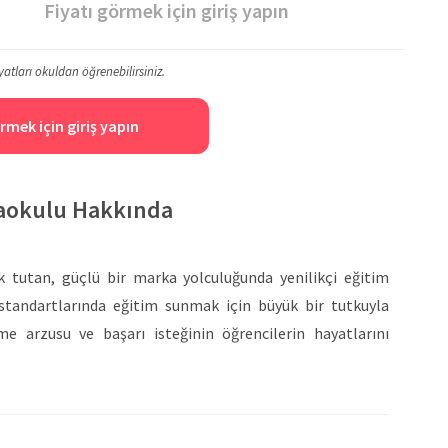
Fiyatı görmek için giriş yapın
yatları okuldan öğrenebilirsiniz.
rmek için giriş yapın
naokulu Hakkında
k tutan, güçlü bir marka yolculuğunda yenilikçi eğitim
tandartlarında eğitim sunmak için büyük bir tutkuyla
tme arzusu ve başarı isteğinin öğrencilerin hayatlarını
 her geçen gün giderek artan başarılarımızla sürdürmeye
itlesel Başarıda 1 Numara” tescilini almayı başaran tek
 aşkın öğrenciyi başarılı bir şekilde yetiştirmiştir.
 insana ve doğaya önem veren, toplumsal konulara duyarlı,