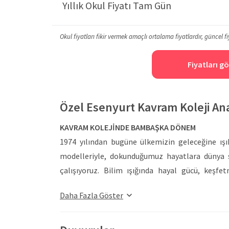
Yıllık Okul Fiyatı Tam Gün
Okul fiyatları fikir vermek amaçlı ortalama fiyatlardır, güncel fi
Fiyatları gö
Özel Esenyurt Kavram Koleji A
KAVRAM KOLEJİNDE BAMBAŞKA DÖNEM
1974 yılından bugüne ülkemizin geleceğine ışı
modelleriyle, dokunduğumuz hayatlara dünya s
çalışıyoruz. Bilim ışığında hayal gücü, keşfe
değiştirebileceğine inanıyoruz. Bu inancımızı,
Daha Fazla Göster
devam ediyoruz. Milli Eğitim Bakanlığı’ndan “K
eğitim kurumu Kavram, bugüne kadar, 1 Milyonu
Belirlediğimiz değerler doğrultusunda; bilinçli,