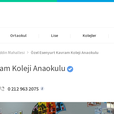
Ortaokul
Lise
Kolejler
|
|
|
din Mahallesi
Özel Esenyurt Kavram Koleji Anaokulu
ram Koleji Anaokulu
0 212 963 2075