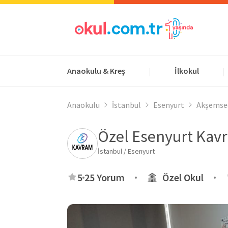
Anaokulu & Kreş
İlkokul
|
|
Anaokulu
İstanbul
Esenyurt
Akşemsed
Özel Esenyurt Kav
İstanbul / Esenyurt
5
25 Yorum
Özel Okul