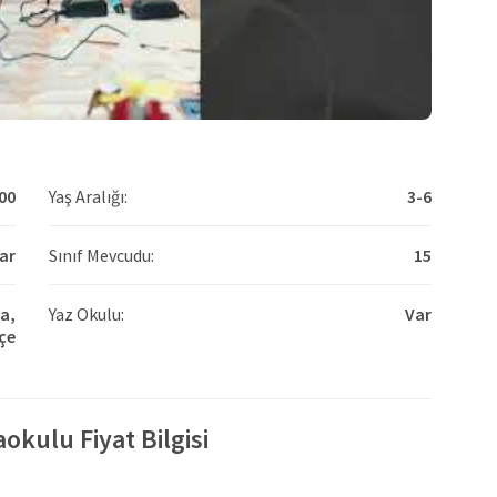
00
Yaş Aralığı:
3-6
ar
Sınıf Mevcudu:
15
a,
Yaz Okulu:
Var
çe
okulu Fiyat Bilgisi