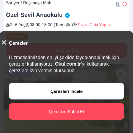
Sarıyer / Reşitpaşa Mah.
Özel Sevil
Anaokulu
2 -6 Yaş
08:00-18:00 (Tam gün)
Fiyat: Giriş Yapın
Yaz Okulu
Çerezler
İletişime Geç
Hizmetlerimizden en iyi şekilde faydalanabilmek için
çerezler kullanıyoruz.
Okul.com.tr
’yi kullanarak
çerezlere izin vermiş olursunuz.
%21 İndirim
Çerezleri İncele
Çerezleri Kabul Et