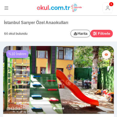
1
İstanbul Sarıyer Özel Anaokulları
Harita
Filtrele
64 okul bulundu
%10 İndirim
42
3