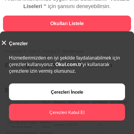
Liseleri "
için şansını deneyebilirsin.
Okulları Listele
Çerezler
Anasayfa
Lise
Ankara
Etimesgut
Hizmetlerimizden en iyi şekilde faydalanabilmek için
Etimesgut Akşam Liseleri Hakkında
çerezler kullanıyoruz.
Okul.com.tr
’yi kullanarak
çerezlere izin vermiş olursunuz.
Etimesgut Liseleri Taban Puanları
Çerezleri İncele
Okul
Yabancı
Taban
Tavan
En Düşük
En Yüksek
Okul Adı
Türü
Dili
Puanı
Puanı
Yüzdelik
Yüzdelik
Çerezleri Kabul Et
Özkent Akbilek Fen
Fen
İngilizce
470.75
1.9
Lisesi
Lisesi
Şehit Oğuzhan Yaşar
Anadolu
İngilizce
456.25
3.3
Anadolu Lisesi
Lisesi
Şehit Ömer Halisdemir
Anadolu