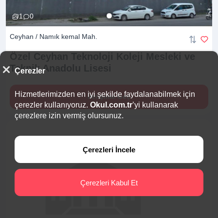
1
0
Ceyhan / Namık kemal Mah.
Özel Ceyhan Teknoloji Koleji Mesleki ve
Teknik Anadolu
Lisesi
Çerezler
Hizmetlerimizden en iyi şekilde faydalanabilmek için
İletişime Geç
çerezler kullanıyoruz.
Okul.com.tr
’yi kullanarak
çerezlere izin vermiş olursunuz.
Çerezleri İncele
Çerezleri Kabul Et