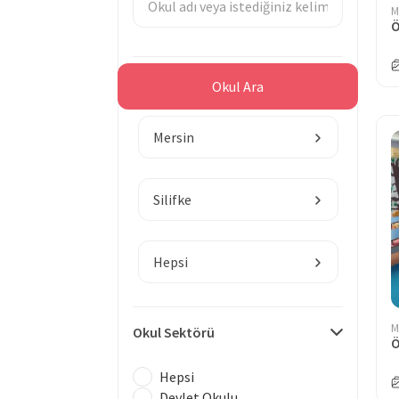
M
Bölge
Okul Ara
Mersin
Silifke
Hepsi
M
Okul Sektörü
Ö
Hepsi
Devlet Okulu