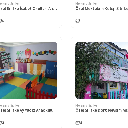
ersin / Silifke
Mersin / Silifke
Özel Silifke İsabet Okulları Anaokulu
6
1
ersin / Silifke
Mersin / Silifke
zel Silifke Ay Yıldız Anaokulu
3
8