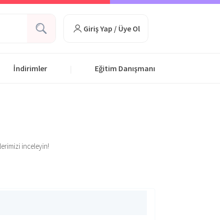
Giriş Yap / Üye Ol
İndirimler
Eğitim Danışmanı
|
erimizi inceleyin!