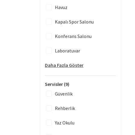
Havuz
Kapalı Spor Salonu
Konferans Salonu
Laboratuvar
Daha Fazla Göster
Servisler
(9)
Güvenlik
Rehberlik
Yaz Okulu