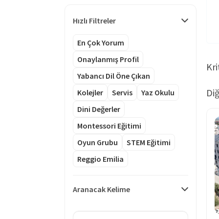
Hızlı Filtreler
En Çok Yorum
Onaylanmış Profil
Kri
Yabancı Dil Öne Çıkan
Diğ
Kolejler
Servis
Yaz Okulu
Dini Değerler
Montessori Eğitimi
Oyun Grubu
STEM Eğitimi
Reggio Emilia
Aranacak Kelime