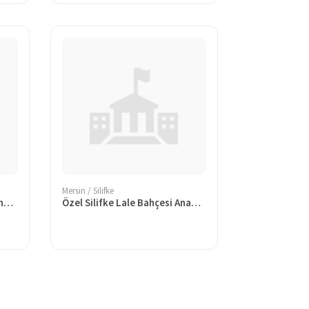
Mersin / Silifke
Özel Neşeli Küçük Adımlar Anaokulu
Özel Silifke Lale Bahçesi Anaokulu