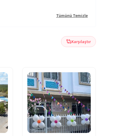
Tümünü Temizle
Karşılaştır