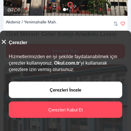
2
0
Akdeniz / Yenimahalle Mah.
Özel Mersin Cebir Koleji Anadolu
Lisesi
Çerezler
İletişime Geç
Hizmetlerimizden en iyi şekilde faydalanabilmek için
çerezler kullanıyoruz.
Okul.com.tr
’yi kullanarak
çerezlere izin vermiş olursunuz.
Çerezleri İncele
Çerezleri Kabul Et