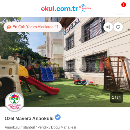
1
En Çok Yorum Alanlarda #1
1
/ 34
Özel Mavera Anaokulu
Anaokulu
/
İstanbul
/
Pendik
/
Doğu Mahallesi