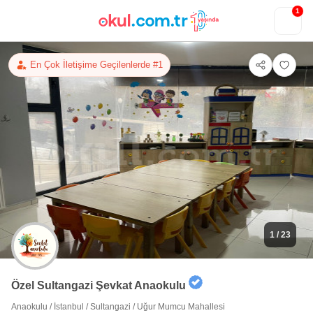
1
En Çok İletişime Geçilenlerde #1
1
/ 23
Özel Sultangazi Şevkat Anaokulu
Anaokulu
/
İstanbul
/
Sultangazi
/
Uğur Mumcu Mahallesi