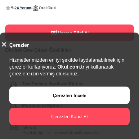
5
24 Yorum
Özel Okul
Hemen Bilgi Al
Çerezler
Okulun Öne Çıkan Özellikleri
Hizmetlerimizden en iyi şekilde faydalanabilmek için
Ekoloji Temelli Eğitim Modeli
çerezler kullanıyoruz.
Okul.com.tr
’yi kullanarak
Bu okul, ekoloji temelli eğitim sunmaktadır.
çerezlere izin vermiş olursunuz.
Tam Zamanlı İngilizce Eğitimi
Bu okul, tam zamanlı İngilizce eğitim sunmaktadır.
Çerezleri İncele
Montessori Eğitimi
Bu okul, Montessori Eğitimi konusunda uzman.
Çerezleri Kabul Et
Servis
Bu okul, öğrencilere servis hizmeti sunmaktadır.