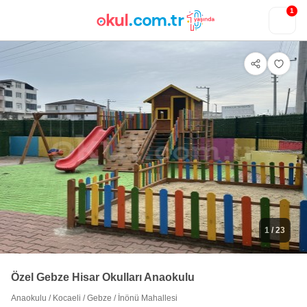
1
1
/ 23
Özel Gebze Hisar Okulları Anaokulu
Anaokulu
/
Kocaeli
/
Gebze
/
İnönü Mahallesi