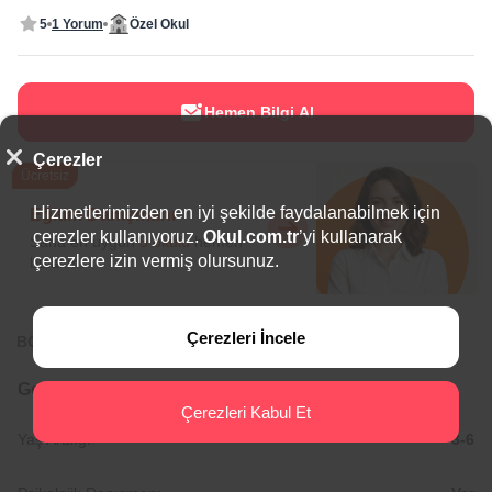
5
1 Yorum
Özel Okul
Hemen Bilgi Al
Çerezler
Ücretsiz
Hizmetlerimizden en iyi şekilde faydalanabilmek için
Eğitim Danışmanı
çerezler kullanıyoruz.
Okul.com.tr
’yi kullanarak
Sana en uygun
5 okulu
hemen
çerezlere izin vermiş olursunuz.
bulalım.
Çerezleri İncele
BÖLGEDE ÖNE ÇIKAN OKULLAR
Genel Bilgiler
Çerezleri Kabul Et
Yaş Aralığı:
3-6