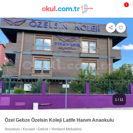
1
1
/ 11
Özel Gebze Özelsin Koleji Latife Hanım Anaokulu
Anaokulu
/
Kocaeli
/
Gebze
/
Yenikent Mahallesi