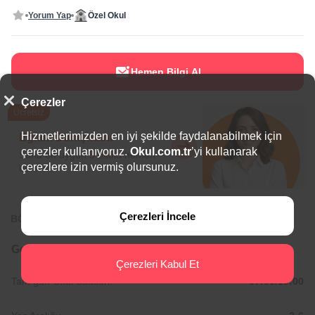
Yorum Yap
Özel Okul
Hemen Bilgi Al
Çerezler
Ücretsiz
Hizmetlerimizden en iyi şekilde faydalanabilmek için
Eğitim Danışmanı
çerezler kullanıyoruz.
Okul.com.tr
’yi kullanarak
Sana en uygun
5 okulu
hemen
çerezlere izin vermiş olursunuz.
bulalım.
Çerezleri İncele
BÖLGEDE ÖNE ÇIKAN OKULLAR
Genel Bilgiler
Çerezleri Kabul Et
Tam gün Okul Saatleri:
07:00/19:00