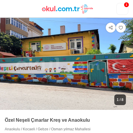
1
1
/ 8
Özel Neşeli Çınarlar Kreş ve Anaokulu
Anaokulu
/
Kocaeli
/
Gebze
/
Osman yılmaz Mahallesi