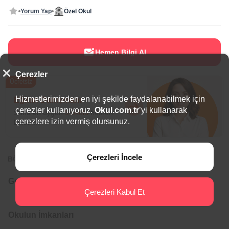
Yorum Yap
Özel Okul
Hemen Bilgi Al
Çerezler
Ücretsiz
Hizmetlerimizden en iyi şekilde faydalanabilmek için
Eğitim Danışmanı
çerezler kullanıyoruz.
Okul.com.tr
’yi kullanarak
Sana en uygun
5 okulu
hemen
çerezlere izin vermiş olursunuz.
bulalım.
Çerezleri İncele
BÖLGEDE ÖNE ÇIKAN OKULLAR
Genel Bilgiler
Çerezleri Kabul Et
Okulun İmkanları