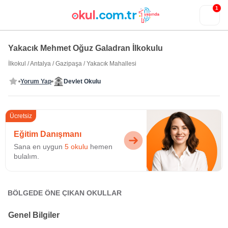
1
Yakacık Mehmet Oğuz Galadran İlkokulu
İlkokul
/
Antalya
/
Gazipaşa
/
Yakacık Mahallesi
Yorum Yap
Devlet Okulu
Ücretsiz
Eğitim Danışmanı
Sana en uygun
5 okulu
hemen
bulalım.
BÖLGEDE ÖNE ÇIKAN OKULLAR
Genel Bilgiler