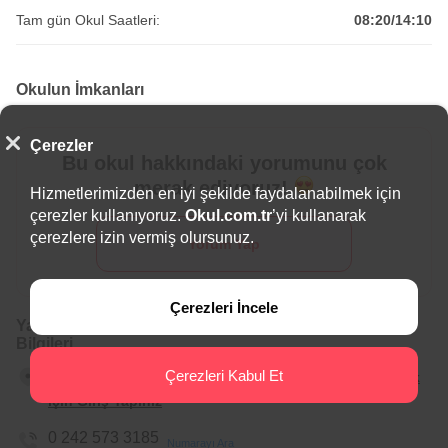
Tam gün Okul Saatleri:
08:20/14:10
Okulun İmkanları
Çerezler
Bu okul hakkındaki yorumunu çok
merak ediyoruz!
Hizmetlerimizden en iyi şekilde faydalanabilmek için
çerezler kullanıyoruz.
Okul.com.tr
’yi kullanarak
çerezlere izin vermiş olursunuz.
Yorum Yap
Çerezleri İncele
Yakacık Mehmet Oğuz Galadran İlkokulu İletişim
Bilgileri
Çerezleri Kabul Et
Antalya, Gazipaşa, Yakacık Mahallesi
Adresi Görmek
için Giriş Yapınız
0 242 573 3185
Numarayı Ara