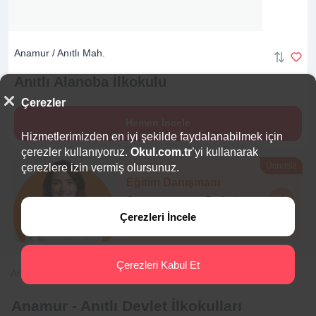
Anamur / Anıtlı Mah.
Anıtlı Alanoba
İlkokulu
Çerezler
Hemen İncele
Hizmetlerimizden en iyi şekilde faydalanabilmek için
çerezler kullanıyoruz.
Okul.com.tr
’yi kullanarak
Ücretsiz
çerezlere izin vermiş olursunuz.
Eğitim Danışmanı
Sana en uygun
5 okulu
hemen bulalım.
Çerezleri İncele
Çerezleri Kabul Et
Anasayfa
İlkokul
Mersin
Anamur
Anıtlı
Anamur - Anıtlı Devlet İlkokulları