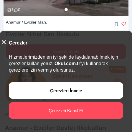
1
0
Anamur / Evciler Mah.
Evciler Nihat Sarı
İlkokulu
Çerezler
Hemen İncele
Hizmetlerimizden en iyi şekilde faydalanabilmek için
çerezler kullanıyoruz.
Okul.com.tr
’yi kullanarak
Ücretsiz
çerezlere izin vermiş olursunuz.
Eğitim Danışmanı
Sana en uygun
5 okulu
hemen bulalım.
Çerezleri İncele
Çerezleri Kabul Et
Anasayfa
İlkokul
Mersin
Anamur
Evciler
Anamur - Evciler Devlet İlkokulları