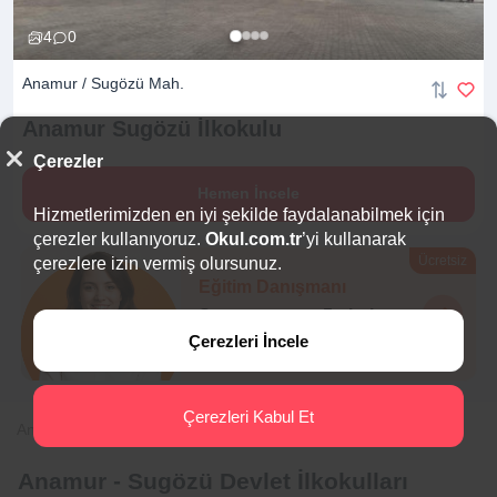
4
0
Anamur / Sugözü Mah.
Anamur Sugözü
İlkokulu
Çerezler
Hemen İncele
Hizmetlerimizden en iyi şekilde faydalanabilmek için
çerezler kullanıyoruz.
Okul.com.tr
’yi kullanarak
Ücretsiz
çerezlere izin vermiş olursunuz.
Eğitim Danışmanı
Sana en uygun
5 okulu
hemen bulalım.
Çerezleri İncele
Çerezleri Kabul Et
Anasayfa
İlkokul
Mersin
Anamur
Sugözü
Anamur - Sugözü Devlet İlkokulları