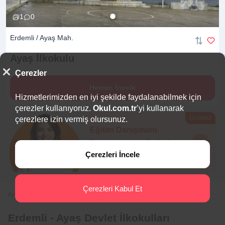
1
0
Erdemli / Ayaş Mah.
Ayaş
İlkokulu
Çerezler
Hemen İncele
Hizmetlerimizden en iyi şekilde faydalanabilmek için
çerezler kullanıyoruz.
Okul.com.tr
’yi kullanarak
Ücretsiz
çerezlere izin vermiş olursunuz.
Eğitim Danışmanı
Sana en uygun
5 okulu
hemen bulalım.
Çerezleri İncele
Çerezleri Kabul Et
Anasayfa
İlkokul
Mersin
Erdemli
Ayaş
Erdemli - Ayaş Devlet İlkokulları