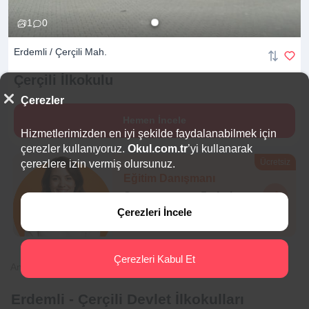
1
0
Erdemli / Çerçili Mah.
Çerçili
İlkokulu
Çerezler
Hemen İncele
Hizmetlerimizden en iyi şekilde faydalanabilmek için
çerezler kullanıyoruz.
Okul.com.tr
’yi kullanarak
Ücretsiz
çerezlere izin vermiş olursunuz.
Eğitim Danışmanı
Sana en uygun
5 okulu
hemen bulalım.
Çerezleri İncele
Çerezleri Kabul Et
Anasayfa
İlkokul
Mersin
Erdemli
Çerçili
Erdemli - Çerçili Devlet İlkokulları