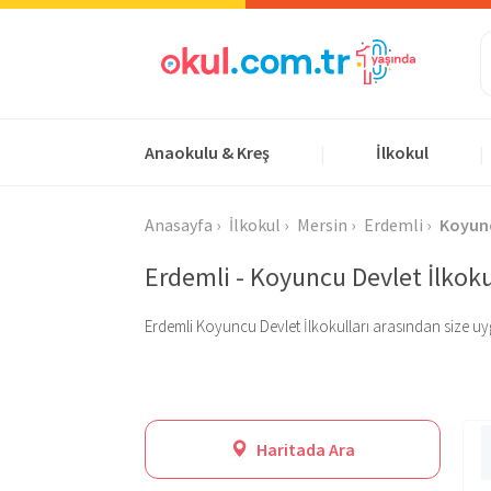
Anaokulu & Kreş
İlkokul
|
|
Anasayfa
İlkokul
Mersin
Erdemli
Koyun
Erdemli - Koyuncu Devlet İlkoku
Erdemli Koyuncu Devlet İlkokulları arasından size uygun
Haritada Ara