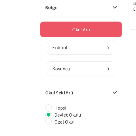
M
Bölge
E
Mersin
Okul Ara
Erdemli
Koyuncu
Okul Sektörü
Hepsi
Devlet Okulu
Özel Okul