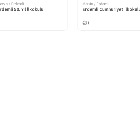
ersin / Erdemli
Mersin / Erdemli
rdemli 50. Yıl İlkokulu
Erdemli Cumhuriyet İlkokul
1