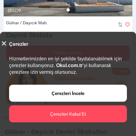
1
0
Gülnar / Dayıcık Mah.
Dayıcık
İlkokulu
Çerezler
Hemen İncele
Hizmetlerimizden en iyi şekilde faydalanabilmek için
çerezler kullanıyoruz.
Okul.com.tr
’yi kullanarak
Ücretsiz
çerezlere izin vermiş olursunuz.
Eğitim Danışmanı
Sana en uygun
5 okulu
hemen bulalım.
Çerezleri İncele
Çerezleri Kabul Et
Anasayfa
İlkokul
Mersin
Gülnar
Dayıcık
Gülnar - Dayıcık Devlet İlkokulları