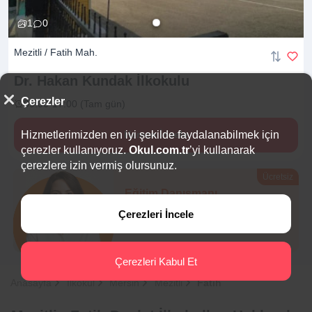
1
0
Mezitli / Fatih Mah.
Dr. Hakan Kundak
İlkokulu
Çerezler
09:00-17:00 (Tam gün)
Hizmetlerimizden en iyi şekilde faydalanabilmek için
Hemen İncele
çerezler kullanıyoruz.
Okul.com.tr
’yi kullanarak
çerezlere izin vermiş olursunuz.
Ücretsiz
Eğitim Danışmanı
Sana en uygun
5 okulu
Çerezleri İncele
hemen bulalım.
Çerezleri Kabul Et
Anasayfa
İlkokul
Mersin
Mezitli
Fatih