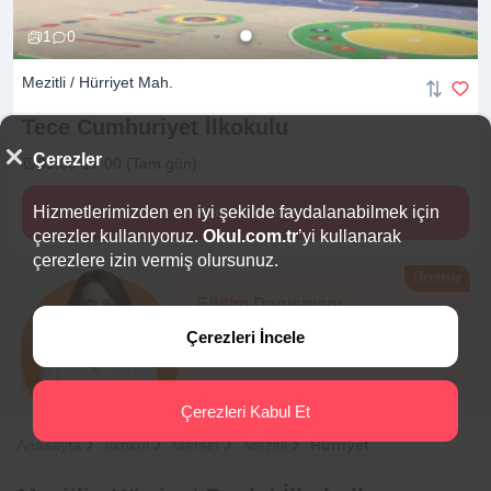
1
0
Mezitli / Hürriyet Mah.
Tece Cumhuriyet
İlkokulu
Çerezler
09:00-17:00 (Tam gün)
Hizmetlerimizden en iyi şekilde faydalanabilmek için
Hemen İncele
çerezler kullanıyoruz.
Okul.com.tr
’yi kullanarak
çerezlere izin vermiş olursunuz.
Ücretsiz
Eğitim Danışmanı
Sana en uygun
5 okulu
Çerezleri İncele
hemen bulalım.
Çerezleri Kabul Et
Anasayfa
İlkokul
Mersin
Mezitli
Hürriyet