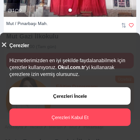
1
0
Mut / Pınarbaşı Mah.
Mut Gazi
İlkokulu
Çerezler
09:00-17:00 (Tam gün)
Hizmetlerimizden en iyi şekilde faydalanabilmek için
Hemen İncele
çerezler kullanıyoruz.
Okul.com.tr
’yi kullanarak
çerezlere izin vermiş olursunuz.
Ücretsiz
Eğitim Danışmanı
Sana en uygun
5 okulu
Çerezleri İncele
hemen bulalım.
Çerezleri Kabul Et
Anasayfa
İlkokul
Mersin
Mut
Pınarbaşı