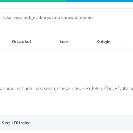
Ortaokul
Lise
Kolejler
|
|
|
nı bulun; bursluluk sınavları, özel okul teşvikleri, fotoğraflar ve fiyatlar içi
Seçili Filtreler