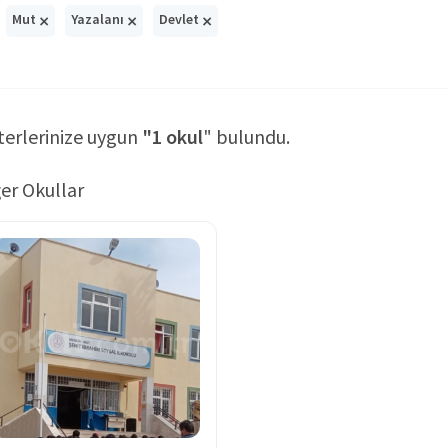
×
×
×
Mut
Yazalanı
Devlet
terlerinize uygun
"1 okul
" bulundu.
er Okullar