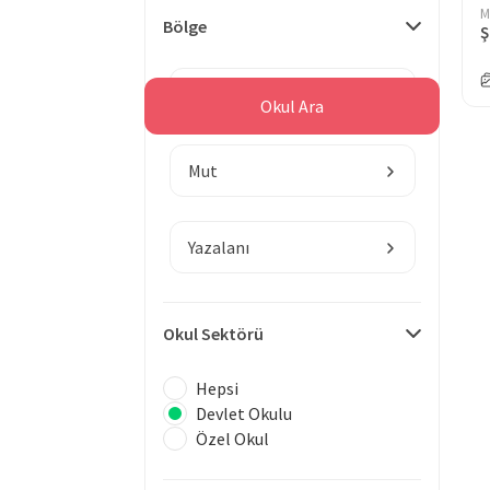
M
Bölge
Ş
Mersin
Okul Ara
Mut
Yazalanı
Okul Sektörü
Hepsi
Devlet Okulu
Özel Okul