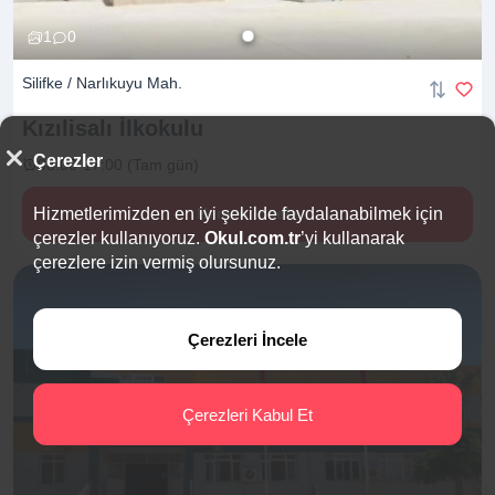
1
0
Silifke / Narlıkuyu Mah.
Kızılisalı
İlkokulu
Çerezler
08:00-17:00 (Tam gün)
Hizmetlerimizden en iyi şekilde faydalanabilmek için
Hemen İncele
çerezler kullanıyoruz.
Okul.com.tr
’yi kullanarak
çerezlere izin vermiş olursunuz.
Çerezleri İncele
Çerezleri Kabul Et