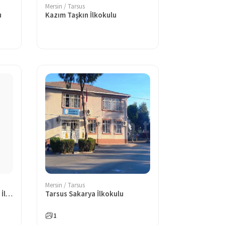
Mersin / Tarsus
u
Kazım Taşkın İlkokulu
Mersin / Tarsus
Tarsus Fatih Sultan Mehmet İlkokulu
Tarsus Sakarya İlkokulu
1