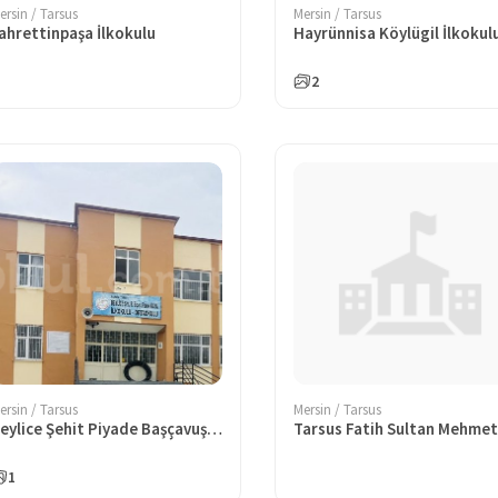
ersin / Tarsus
Mersin / Tarsus
ahrettinpaşa İlkokulu
Hayrünnisa Köylügil İlkokul
2
ersin / Tarsus
Mersin / Tarsus
Beylice Şehit Piyade Başçavuş Faruk Kaya İlkokulu
1