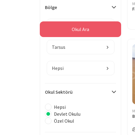
M
Bölge
F
Mersin
Okul Ara
Tarsus
Hepsi
Okul Sektörü
Hepsi
M
Devlet Okulu
Özel Okul