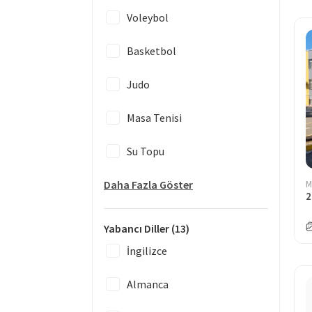
Voleybol
Basketbol
Judo
Masa Tenisi
Su Topu
Daha Fazla Göster
M
2
Yabancı Diller
(13)
İngilizce
Almanca