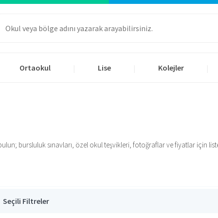
Ortaokul
Lise
Kolejler
|
|
|
un; bursluluk sınavları, özel okul teşvikleri, fotoğraflar ve fiyatlar için liste
Seçili Filtreler