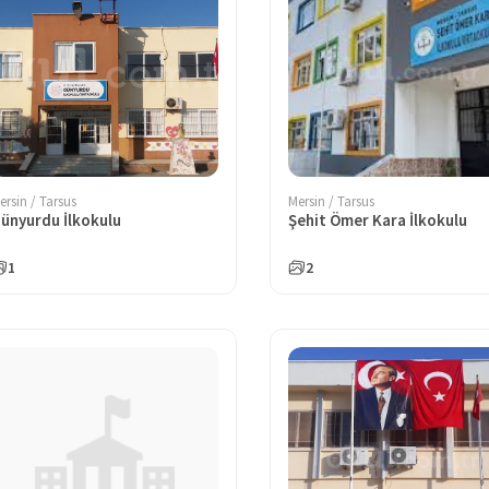
ersin / Tarsus
Mersin / Tarsus
ünyurdu İlkokulu
Şehit Ömer Kara İlkokulu
1
2