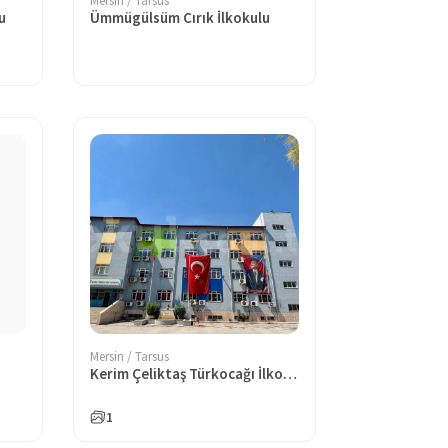
Mersin / Tarsus
u
Ümmügülsüm Cırık İlkokulu
Mersin / Tarsus
Kerim Çeliktaş Türkocağı İlkokulu
1