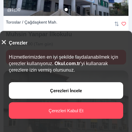
1
0
Toroslar / Çağdaşkent Mah.
Muhsin Yanpar
İlkokulu
Çerezler
09:00-17:00 (Tam gün)
Hizmetlerimizden en iyi şekilde faydalanabilmek için
Hemen İncele
çerezler kullanıyoruz.
Okul.com.tr
’yi kullanarak
çerezlere izin vermiş olursunuz.
Çerezleri İncele
Çerezleri Kabul Et