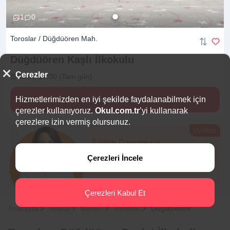
1
0
Toroslar / Düğdüören Mah.
Düğdüören Kaşlı
İlkokulu
Çerezler
09:00-17:00 (Tam gün)
Hizmetlerimizden en iyi şekilde faydalanabilmek için
Hemen İncele
çerezler kullanıyoruz.
Okul.com.tr
’yi kullanarak
çerezlere izin vermiş olursunuz.
Ücretsiz
Eğitim Danışmanı
Sana en uygun
5 okulu
Çerezleri İncele
hemen bulalım.
Çerezleri Kabul Et
Anasayfa
İlkokul
Mersin
Toroslar
Düğdüören