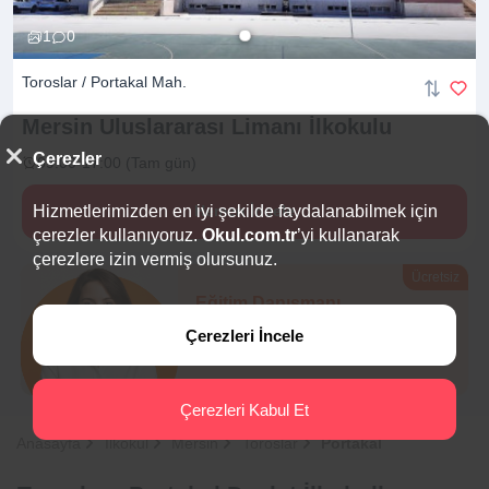
1
0
Toroslar / Portakal Mah.
Mersin Uluslararası Limanı
İlkokulu
Çerezler
09:00-17:00 (Tam gün)
Hizmetlerimizden en iyi şekilde faydalanabilmek için
Hemen İncele
çerezler kullanıyoruz.
Okul.com.tr
’yi kullanarak
çerezlere izin vermiş olursunuz.
Ücretsiz
Eğitim Danışmanı
Sana en uygun
5 okulu
Çerezleri İncele
hemen bulalım.
Çerezleri Kabul Et
Anasayfa
İlkokul
Mersin
Toroslar
Portakal