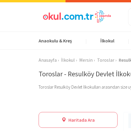
Anaokulu & Kreş
İlkokul
|
|
Anasayfa
İlkokul
Mersin
Toroslar
Resul
Toroslar - Resulköy Devlet İlkok
Toroslar Resulköy Devlet İlkokulları arasından size uygu
Haritada Ara