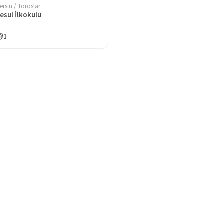
ersin / Toroslar
esul İlkokulu
1