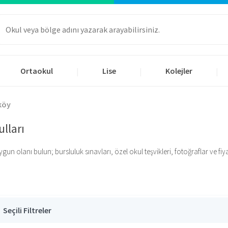
Ortaokul
Lise
Kolejler
|
|
|
köy
ulları
n olanı bulun; bursluluk sınavları, özel okul teşvikleri, fotoğraflar ve fiyatl
Seçili Filtreler