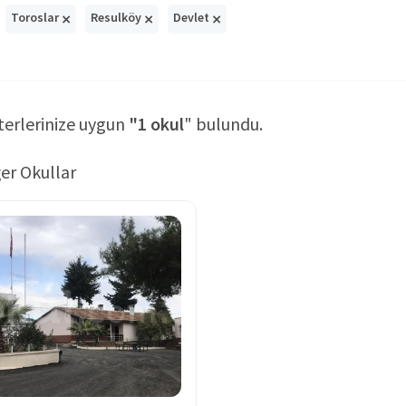
×
×
×
Toroslar
Resulköy
Devlet
terlerinize uygun
"1 okul
" bulundu.
er Okullar