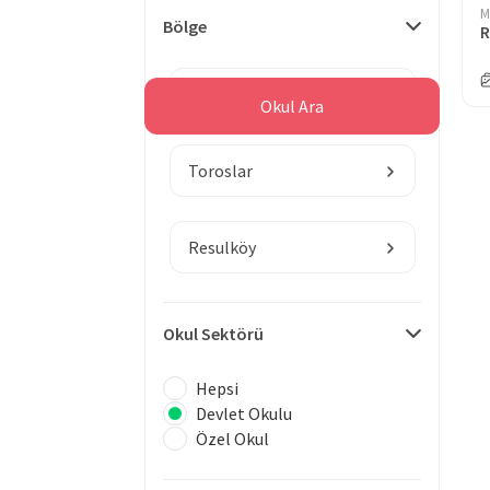
M
Bölge
R
Mersin
Okul Ara
Toroslar
Resulköy
Okul Sektörü
Hepsi
Devlet Okulu
Özel Okul