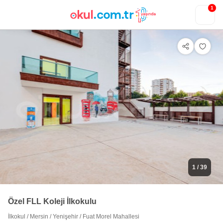
1
1
/ 39
Özel FLL Koleji İlkokulu
İlkokul
/
Mersin
/
Yenişehir
/
Fuat Morel Mahallesi