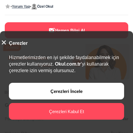
Yorum Yap
Özel Okul
Hemen Bilgi Al
Çerezler
Ücretsiz
Hizmetlerimizden en iyi şekilde faydalanabilmek için
Eğitim Danışmanı
çerezler kullanıyoruz.
Okul.com.tr
’yi kullanarak
Sana en uygun
5 okulu
hemen
çerezlere izin vermiş olursunuz.
bulalım.
Çerezleri İncele
BÖLGEDE ÖNE ÇIKAN OKULLAR
Genel Bilgiler
Çerezleri Kabul Et
Psikolojik Danışman:
Var