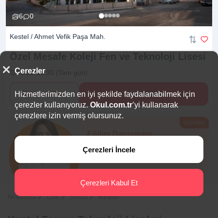
6
0
Kestel / Ahmet Vefik Paşa Mah.
Özel Mesafe Koleji Fen ve Teknoloji
Lisesi
Çerezler
09:00-16:30 (Tam gün)
İletişime Geç
Hemen Ara
Hizmetlerimizden en iyi şekilde faydalanabilmek için
çerezler kullanıyoruz.
Okul.com.tr
’yi kullanarak
çerezlere izin vermiş olursunuz.
Ücretsiz
Eğitim Danışmanı
Sana en uygun
5 okulu
Çerezleri İncele
hemen bulalım.
Çerezleri Kabul Et
Anasayfa
Lise
Bursa
Kestel