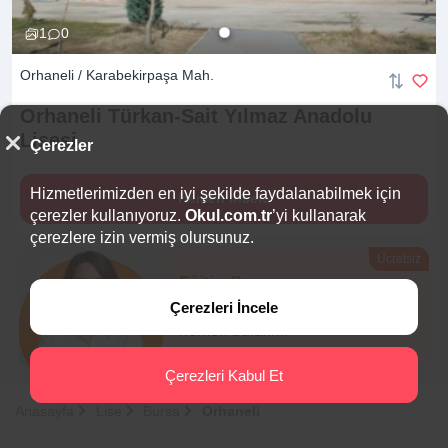
1
0
Orhaneli / Karabekirpaşa Mah.
Orhaneli Türkan-Sait Yılmaz Anadolu
Lisesi
Çerezler
Hizmetlerimizden en iyi şekilde faydalanabilmek için
Hemen İncele
çerezler kullanıyoruz.
Okul.com.tr
’yi kullanarak
çerezlere izin vermiş olursunuz.
Ücretsiz
Eğitim Danışmanı
Çerezleri İncele
Sana en uygun
5 okulu
hemen bulalım.
Çerezleri Kabul Et
Anasayfa
Lise
Bursa
Orhaneli