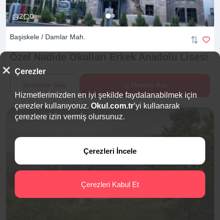
2
0
Başiskele / Damlar Mah.
Özel Nadide Okulları Erkek Anadolu
Lisesi
Çerezler
İletişime Geç
Hemen Ara
Hizmetlerimizden en iyi şekilde faydalanabilmek için
çerezler kullanıyoruz.
Okul.com.tr
’yi kullanarak
çerezlere izin vermiş olursunuz.
Çerezleri İncele
Çerezleri Kabul Et